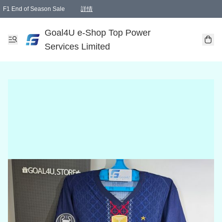
F1 End of Season Sale
詳情
🎉 生日優惠 🎂✨
單一訂單滿HKD1000.00免運費送本港順豐自取點或郵政局
Goal4U e-Shop Top Power
Services Limited