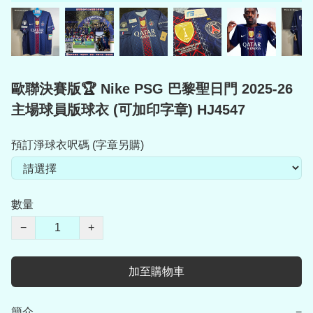
歐聯決賽版🏆 Nike PSG 巴黎聖日門 2025-26
主場球員版球衣 (可加印字章) HJ4547
預訂淨球衣呎碼 (字章另購)
數量
−
+
加至購物車
簡介
−