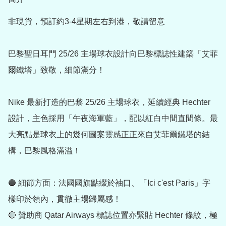
非現貨，預訂約3-4星期左右到港，敬請留意

巴黎聖日耳門 25/26 主場球衣設計向巴黎標誌性建築「艾菲
爾鐵塔」致敬，細節滿分！

Nike 最新打造的巴黎 25/26 主場球衣，延續經典 Hechter 
設計，主色採用「午夜海軍藍」，配以紅白中間直間條。最
大亮點是球衣上的幾何圖案靈感正正來自艾菲爾鐵塔的結
構，巴黎風格滿溢！

🔵 細節方面：法國國旗點綴於袖口、「Ici c'est Paris」字
樣印於領內，貫徹主場歸屬感！

🔴 贊助商 Qatar Airways 標誌位置亦緊貼 Hechter 條紋，極