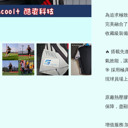
為追求極致
完美融合了
收藏級裝備
🔥 搭載先
氣效能，讓
🎯 採用
現球員場上
原廠熱壓膠
保障，盡顯
增值服務: