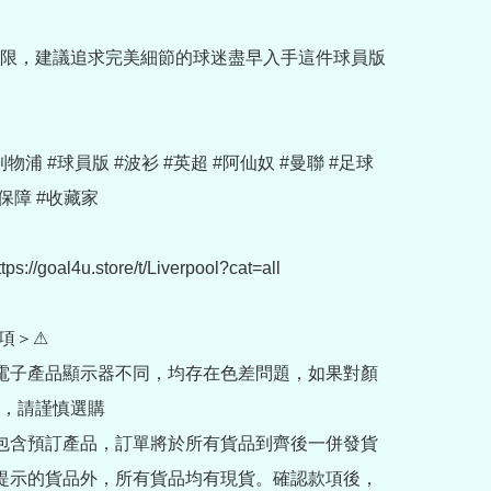
限，建議追求完美細節的球迷盡早入手這件球員版
 #利物浦 #球員版 #波衫 #英超 #阿仙奴 #曼聯 #足球
保障 #收藏家

://goal4u.store/t/Liverpool?cat=all

項＞⚠

部電子產品顯示器不同，均存在色差問題，如果對顏
，請謹慎選購

內包含預訂產品，訂單將於所有貨品到齊後一併發貨

訂提示的貨品外，所有貨品均有現貨。確認款項後，