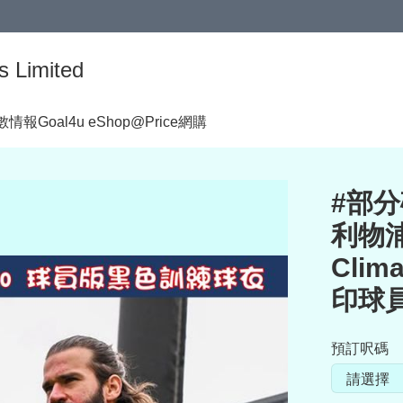
s Limited
著數情報
Goal4u eShop@Price網購
#部分碼
利物浦 
Cli
印球員
預訂呎碼