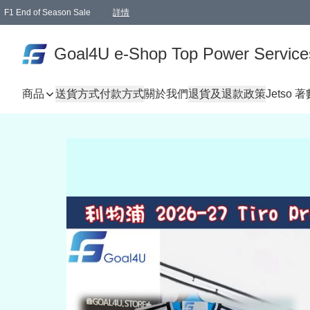
F1 End of Season Sale
詳情
🎉 生日優惠 🎂✨
單一訂單滿HKD1000.00免運費送本港順豐自取點或郵政局
Goal4U e-Shop Top Power Service
商品
送貨方式
付款方式
關於我們
退貨及退款政策
Jetso 