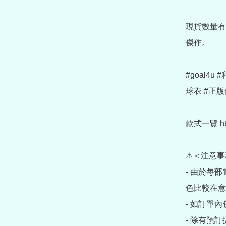
現貨數量有
傑作。

#goal4u
球衣 #正版
款式一覽 https
⚠＜注意事
- 由於每
色比較在意
- 如訂單
- 除有預