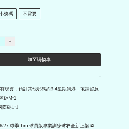
小號碼
不需要
+
加至購物車
−
有現貨，預訂其他呎碼約3-4星期到港，敬請留意

碼M*1

際碼L*1

6/27 球季 Tiro 球員版專業訓練球衣全新上架 ⚽
