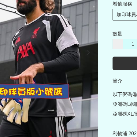
增值服務
加印球員
數量
−
簡介
以下呎碼備
亞洲碼L/國際
亞洲碼XL/國
利物浦 202