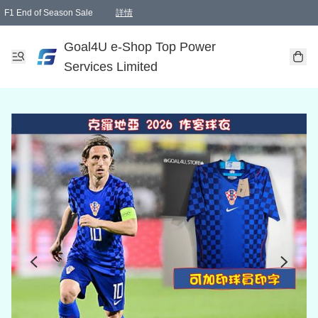
F1 End of Season Sale
詳情
🎉 生日優惠 🎂✨
單一訂單滿HKD1000.00免運費送本港順豐自取點或郵政局
Goal4U e-Shop Top Power
Services Limited