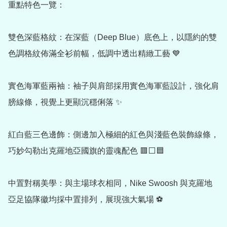
重點特色一覽：

雙色深藍格紋：在深藍（Deep Blue）底色上，以隱約的雙
色調格紋佈滿全衫前幅，低調中透出精緻工藝 💙

實色海軍藍兩袖：袖子與肩部採用實色海軍藍設計，強化肩
膀線條，視覺上更顯沉穩俐落 ✨

紅白藍三色邊飾：側邊加入極細的紅色與淺藍色裝飾線條，
巧妙勾勒出克羅地亞國旗的靈魂配色 🟥⬜🟦

中置對稱美學：與主場球衣相同，Nike Swoosh 與克羅地
亞足協隊徽均採中置排列，展現強大氣場 ⚽
