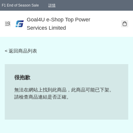
F1 End of Season Sale
詳情
🎉 生日優惠 🎂✨
單一訂單滿HKD1000.00免運費送本港順豐自取點或郵政局
Goal4U e-Shop Top Power
Services Limited
< 返回商品列表
很抱歉
無法在網站上找到此商品，此商品可能已下架。
請檢查商品連結是否正確。