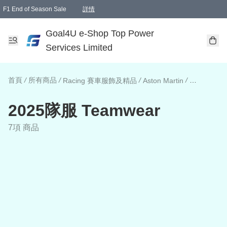
F1 End of Season Sale
詳情
🎉 生日優惠 🎂✨
單一訂單滿HKD1000.00免運費送本港順豐自取點或郵政局
Goal4U e-Shop Top Power
Services Limited
首頁
/
所有商品
/
/
/
Racing 賽車服飾及精品
Aston Martin
2025隊服 T
2025隊服 Teamwear
7項 商品