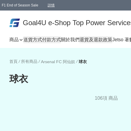
F1 End of Season Sale
詳情
🎉 生日優惠 🎂✨
單一訂單滿HKD1000.00免運費送本港順豐自取點或郵政局
Goal4U e-Shop Top Power Service
商品
送貨方式
付款方式
關於我們
退貨及退款政策
Jetso 
首頁
/
所有商品
/
/
Arsenal FC 阿仙奴
球衣
球衣
106項 商品