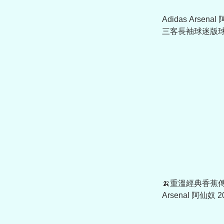
Adidas Arsenal
三客長袖球迷版球
章) KB9936
🍌重溫經典香蕉傳奇
Arsenal 阿仙奴 2
Authentic 球
印字章) KB9968