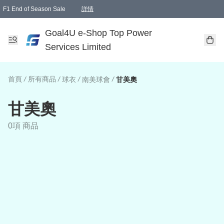
F1 End of Season Sale
詳情
🎉 生日優惠 🎂✨
單一訂單滿HKD1000.00免運費送本港順豐自取點或郵政局
Goal4U e-Shop Top Power
Services Limited
首頁
/
所有商品
/
/
/
球衣
南美球會
甘美奧
甘美奧
0項 商品