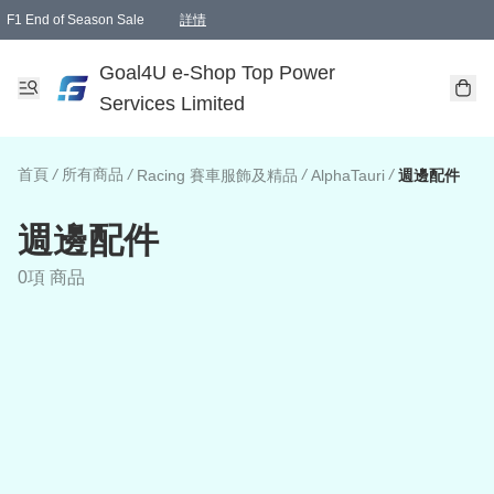
F1 End of Season Sale
詳情
🎉 生日優惠 🎂✨
單一訂單滿HKD1000.00免運費送本港順豐自取點或郵政局
Goal4U e-Shop Top Power
Services Limited
首頁
/
所有商品
/
/
/
Racing 賽車服飾及精品
AlphaTauri
週邊配件
週邊配件
0項 商品