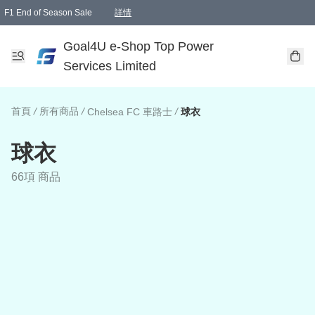
F1 End of Season Sale
詳情
🎉 生日優惠 🎂✨
單一訂單滿HKD1000.00免運費送本港順豐自取點或郵政局
Goal4U e-Shop Top Power
Services Limited
首頁
/
所有商品
/
/
Chelsea FC 車路士
球衣
球衣
66項 商品