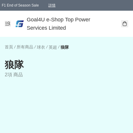
F1 End of Season Sale
詳情
🎉 生日優惠 🎂✨
單一訂單滿HKD1000.00免運費送本港順豐自取點或郵政局
Goal4U e-Shop Top Power
Services Limited
首頁
/
所有商品
/
/
/
球衣
英超
狼隊
狼隊
2項 商品