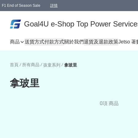
F1 End of Season Sale
詳情
🎉 生日優惠 🎂✨
單一訂單滿HKD1000.00免運費送本港順豐自取點或郵政局
Goal4U e-Shop Top Power Service
商品
送貨方式
付款方式
關於我們
退貨及退款政策
Jetso 
首頁
/
所有商品
/
/
孩童系列
拿玻里
拿玻里
0項 商品