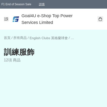
F1 End of Season Sale
詳情
🎉 生日優惠 🎂✨
單一訂單滿HKD1000.00免運費送本港順豐自取點或郵政局
Goal4U e-Shop Top Power
Services Limited
首頁
/
所有商品
/
/
English Clubs 英格蘭球會
訓練服飾
12項 商品