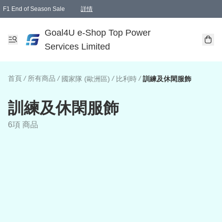
F1 End of Season Sale
詳情
🎉 生日優惠 🎂✨
單一訂單滿HKD1000.00免運費送本港順豐自取點或郵政局
Goal4U e-Shop Top Power
Services Limited
首頁
/
所有商品
/
/
/
國家隊 (歐洲區)
比利時
訓練及休閑服飾
訓練及休閑服飾
6項 商品