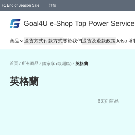
F1 End of Season Sale
詳情
🎉 生日優惠 🎂✨
單一訂單滿HKD1000.00免運費送本港順豐自取點或郵政局
Goal4U e-Shop Top Power Service
商品
送貨方式
付款方式
關於我們
退貨及退款政策
Jetso 
首頁
/
所有商品
/
/
國家隊 (歐洲區)
英格蘭
英格蘭
63項 商品