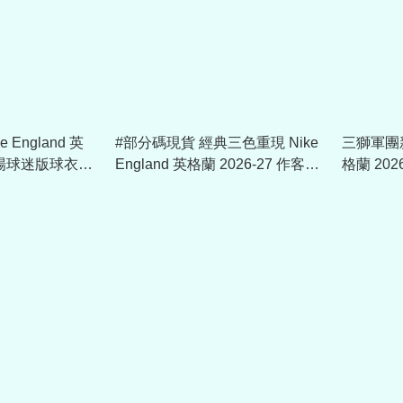
England 英
#部分碼現貨 經典三色重現 Nike
三獅軍團新章
 主場球迷版球衣
England 英格蘭 2026-27 作客球
格蘭 20
290
迷版球衣 (可加印字章) IB5361
(可加印字章