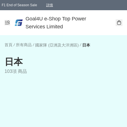
F1 End of Season Sale
詳情
🎉 生日優惠 🎂✨
單一訂單滿HKD1000.00免運費送本港順豐自取點或郵政局
Goal4U e-Shop Top Power
Services Limited
首頁
/
所有商品
/
/
國家隊 (亞洲及大洋洲區)
日本
日本
103項 商品