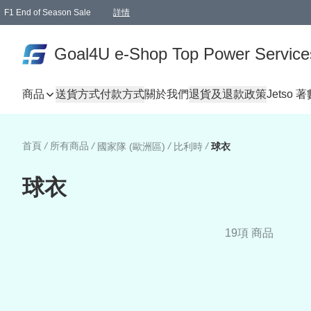
F1 End of Season Sale
詳情
🎉 生日優惠 🎂✨
單一訂單滿HKD1000.00免運費送本港順豐自取點或郵政局
Goal4U e-Shop Top Power Service
商品
送貨方式
付款方式
關於我們
退貨及退款政策
Jetso 
首頁
/
所有商品
/
/
/
國家隊 (歐洲區)
比利時
球衣
球衣
19項 商品