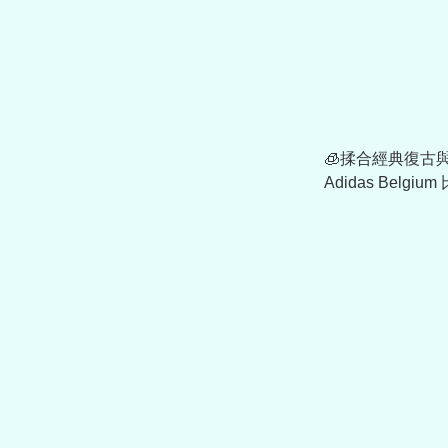
🧊揉合經典復古
Adidas Belgium
作客大童球迷版球
JZ5975