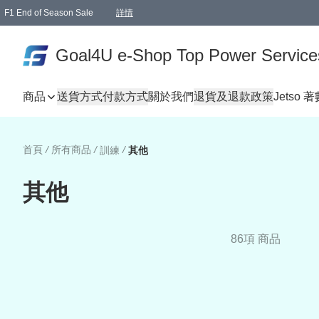
F1 End of Season Sale
詳情
🎉 生日優惠 🎂✨
單一訂單滿HKD1000.00免運費送本港順豐自取點或郵政局
Goal4U e-Shop Top Power Service
商品
送貨方式
付款方式
關於我們
退貨及退款政策
Jetso 
首頁
/
所有商品
/
/
訓練
其他
其他
86項 商品