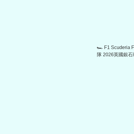
🏎️ F1 Scuderia
隊 2026英國銀石站
Hamilton 車手
701239028