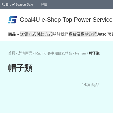
F1 End of Season Sale
詳情
🎉 生日優惠 🎂✨
單一訂單滿HKD1000.00免運費送本港順豐自取點或郵政局
Goal4U e-Shop Top Power Service
商品
送貨方式
付款方式
關於我們
退貨及退款政策
Jetso 
首頁
/
所有商品
/
/
/
Racing 賽車服飾及精品
Ferrari
帽子類
帽子類
14項 商品