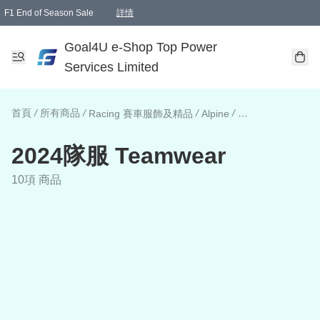
F1 End of Season Sale
詳情
🎉 生日優惠 🎂✨
單一訂單滿HKD1000.00免運費送本港順豐自取點或郵政局
Goal4U e-Shop Top Power
Services Limited
首頁
/
所有商品
/
/
/
Racing 賽車服飾及精品
Alpine
2024隊服 Teamwe
2024隊服 Teamwear
10項 商品