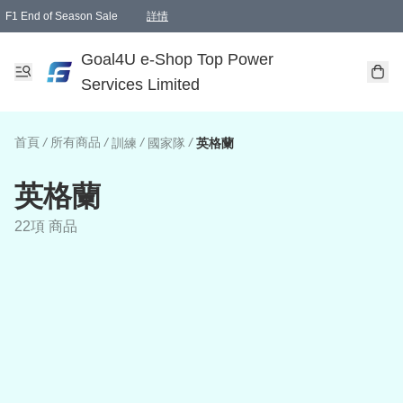
F1 End of Season Sale
詳情
🎉 生日優惠 🎂✨
單一訂單滿HKD1000.00免運費送本港順豐自取點或郵政局
Goal4U e-Shop Top Power
Services Limited
首頁
/
所有商品
/
/
/
訓練
國家隊
英格蘭
英格蘭
22項 商品