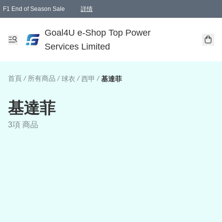
F1 End of Season Sale
詳情
🎉 生日優惠 🎂✨
單一訂單滿HKD1000.00免運費送本港順豐自取點或郵政局
Goal4U e-Shop Top Power
Services Limited
首頁
/
所有商品
/
/
/
球衣
西甲
基達菲
基達菲
3項 商品