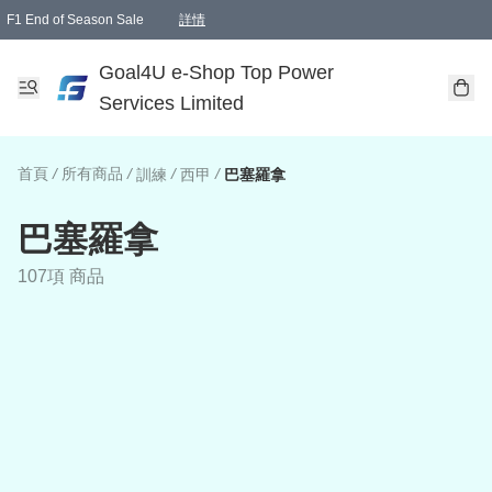
F1 End of Season Sale
詳情
🎉 生日優惠 🎂✨
單一訂單滿HKD1000.00免運費送本港順豐自取點或郵政局
Goal4U e-Shop Top Power
Services Limited
首頁
/
所有商品
/
/
/
訓練
西甲
巴塞羅拿
巴塞羅拿
107項 商品