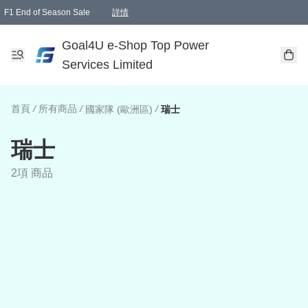
F1 End of Season Sale
詳情
🎉 生日優惠 🎂✨
單一訂單滿HKD1000.00免運費送本港順豐自取點或郵政局
Goal4U e-Shop Top Power
Services Limited
首頁
/
所有商品
/
/
國家隊 (歐洲區)
瑞士
瑞士
2項 商品