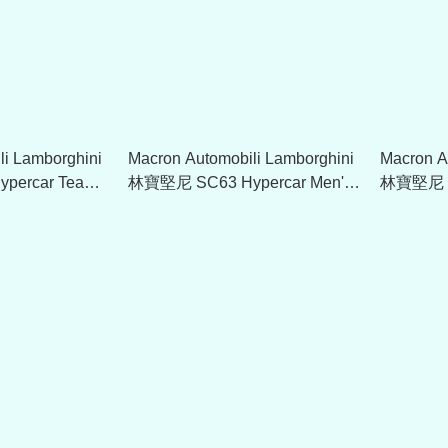
li Lamborghini
Macron Automobili Lamborghini
Macron A
percar Team
林寶堅尼 SC63 Hypercar Men's
林寶堅尼 SC
Team Polo Shirt - Black
Team Polo