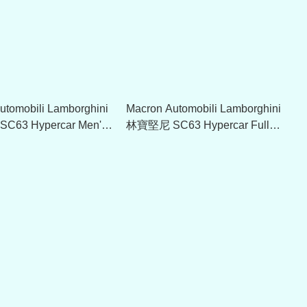
utomobili Lamborghini
Macron Automobili Lamborghini
63 Hypercar Men's
林寶堅尼 SC63 Hypercar Full
 Shirt - White
Zip Sweatshirt