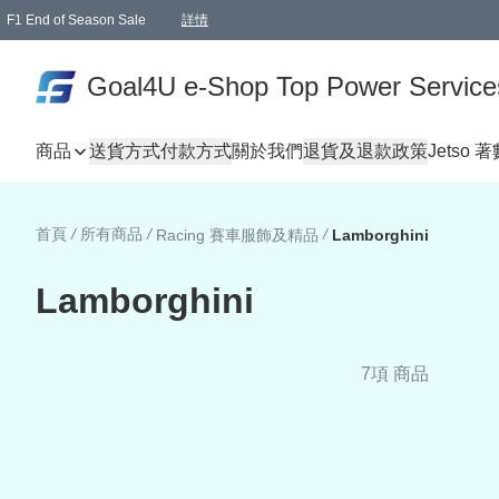
F1 End of Season Sale
詳情
🎉 生日優惠 🎂✨
單一訂單滿HKD1000.00免運費送本港順豐自取點或郵政局
Goal4U e-Shop Top Power Service
商品
送貨方式
付款方式
關於我們
退貨及退款政策
Jetso 
首頁
/
所有商品
/
/
Racing 賽車服飾及精品
Lamborghini
Lamborghini
7項 商品