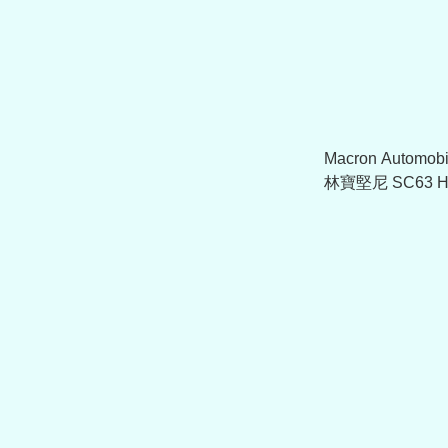
Macron Automobi
林寶堅尼 SC63 Hy
Cap