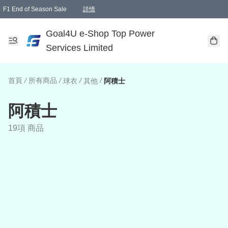
F1 End of Season Sale
詳情
🎉 生日優惠 🎂✨
單一訂單滿HKD1000.00免運費送本港順豐自取點或郵政局
Goal4U e-Shop Top Power
Services Limited
首頁
/
所有商品
/
/
/
球衣
其他
阿積士
阿積士
19項 商品