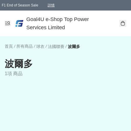
F1 End of Season Sale
詳情
🎉 生日優惠 🎂✨
單一訂單滿HKD1000.00免運費送本港順豐自取點或郵政局
Goal4U e-Shop Top Power
Services Limited
首頁
/
所有商品
/
/
/
球衣
法國聯賽
波爾多
波爾多
1項 商品