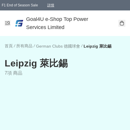
F1 End of Season Sale
詳情
🎉 生日優惠 🎂✨
單一訂單滿HKD1000.00免運費送本港順豐自取點或郵政局
Goal4U e-Shop Top Power
Services Limited
首頁
/
所有商品
/
/
German Clubs 德國球會
Leipzig 萊比錫
Leipzig 萊比錫
7項 商品