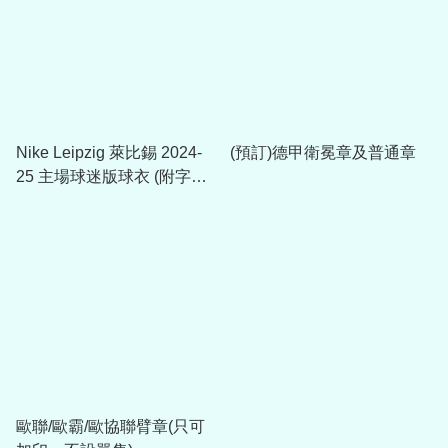
Nike Leipzig 萊比錫 2024-
(預訂)德甲衛冕章及普通章
25 主場球迷版球衣 (附字章
選項)
歐聯/歐霸/歐協聯臂章(只可