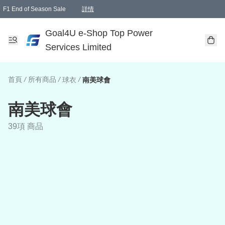
F1 End of Season Sale
詳情
🎉 生日優惠 🎂✨
單一訂單滿HKD1000.00免運費送本港順豐自取點或郵政局
Goal4U e-Shop Top Power
Services Limited
首頁
/
所有商品
/
/
球衣
南美球會
南美球會
39項 商品