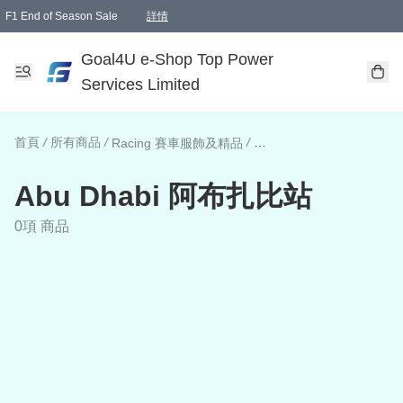
F1 End of Season Sale
詳情
🎉 生日優惠 🎂✨
單一訂單滿HKD1000.00免運費送本港順豐自取點或郵政局
Goal4U e-Shop Top Power
Services Limited
首頁
/
所有商品
/
/
/
Racing 賽車服飾及精品
Abu Dhabi 阿布扎比站
0項 商品