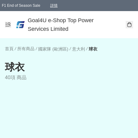
F1 End of Season Sale
詳情
🎉 生日優惠 🎂✨
單一訂單滿HKD1000.00免運費送本港順豐自取點或郵政局
Goal4U e-Shop Top Power
Services Limited
首頁
/
所有商品
/
/
/
國家隊 (歐洲區)
意大利
球衣
球衣
40項 商品