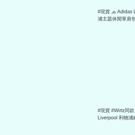
#現貨 🧢 Adidas 
浦主題休閒單肩包 
#現貨 #Wirtz同款 
Liverpool 
帽 60793067