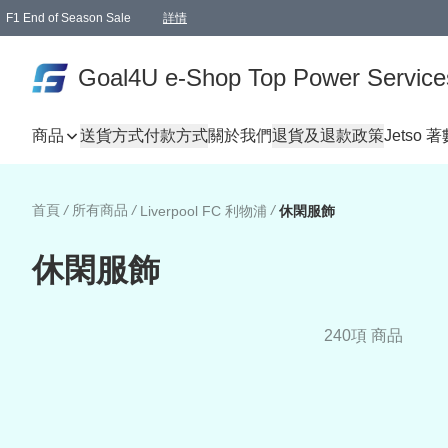
F1 End of Season Sale
詳情
🎉 生日優惠 🎂✨
單一訂單滿HKD1000.00免運費送本港順豐自取點或郵政局
Goal4U e-Shop Top Power Service
商品
送貨方式
付款方式
關於我們
退貨及退款政策
Jetso 
首頁
/
所有商品
/
/
Liverpool FC 利物浦
休閑服飾
休閑服飾
240項 商品