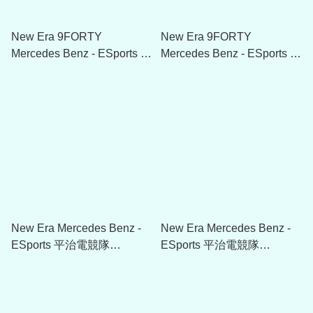
New Era 9FORTY
New Era 9FORTY
Mercedes Benz - ESports 平
Mercedes Benz - ESports 平
治電競隊 Motherboard All
治電競隊 Motherboard All
Over Print Black Cap
Over Print Cap
New Era Mercedes Benz -
New Era Mercedes Benz -
ESports 平治電競隊
ESports 平治電競隊
Motherboard All Over Print
Motherboard T-Shirt
Polo