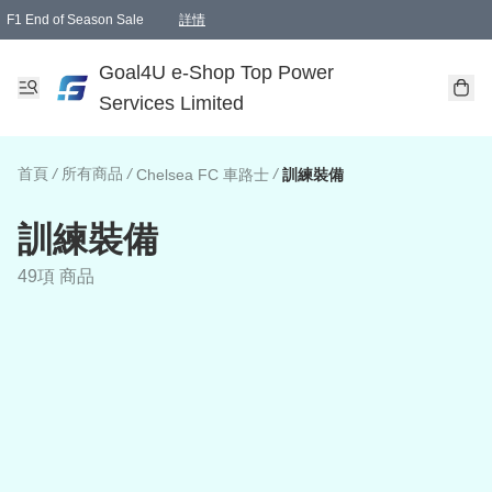
F1 End of Season Sale
詳情
🎉 生日優惠 🎂✨
單一訂單滿HKD1000.00免運費送本港順豐自取點或郵政局
Goal4U e-Shop Top Power
Services Limited
首頁
/
所有商品
/
/
Chelsea FC 車路士
訓練裝備
訓練裝備
49項 商品