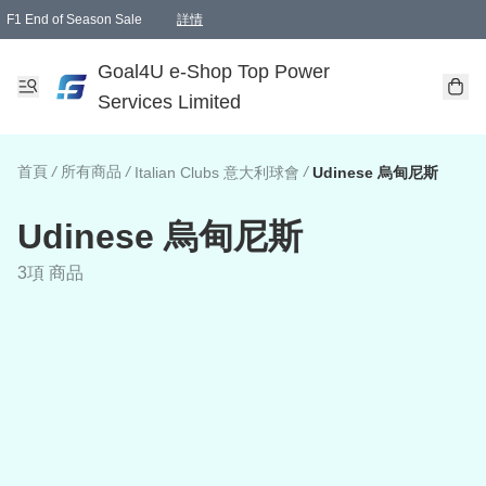
F1 End of Season Sale
詳情
🎉 生日優惠 🎂✨
單一訂單滿HKD1000.00免運費送本港順豐自取點或郵政局
Goal4U e-Shop Top Power
Services Limited
首頁
/
所有商品
/
/
Italian Clubs 意大利球會
Udinese 烏甸尼斯
Udinese 烏甸尼斯
3項 商品