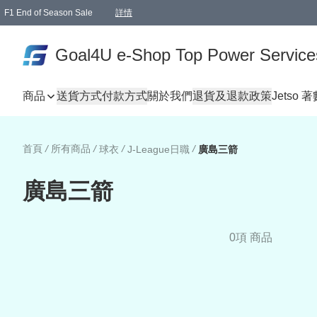
F1 End of Season Sale
詳情
🎉 生日優惠 🎂✨
單一訂單滿HKD1000.00免運費送本港順豐自取點或郵政局
Goal4U e-Shop Top Power Service
商品
送貨方式
付款方式
關於我們
退貨及退款政策
Jetso 
首頁
/
所有商品
/
/
/
球衣
J-League日職
廣島三箭
廣島三箭
0項 商品