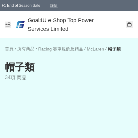
F1 End of Season Sale
詳情
🎉 生日優惠 🎂✨
單一訂單滿HKD1000.00免運費送本港順豐自取點或郵政局
Goal4U e-Shop Top Power
Services Limited
首頁
/
所有商品
/
/
/
Racing 賽車服飾及精品
McLaren
帽子類
帽子類
34項 商品