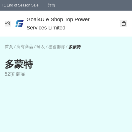
F1 End of Season Sale
詳情
🎉 生日優惠 🎂✨
單一訂單滿HKD1000.00免運費送本港順豐自取點或郵政局
Goal4U e-Shop Top Power
Services Limited
首頁
/
所有商品
/
/
/
球衣
德國聯賽
多蒙特
多蒙特
52項 商品