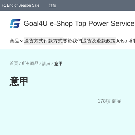
F1 End of Season Sale
詳情
🎉 生日優惠 🎂✨
單一訂單滿HKD1000.00免運費送本港順豐自取點或郵政局
Goal4U e-Shop Top Power Service
商品
送貨方式
付款方式
關於我們
退貨及退款政策
Jetso 
首頁
/
所有商品
/
/
訓練
意甲
意甲
178項 商品