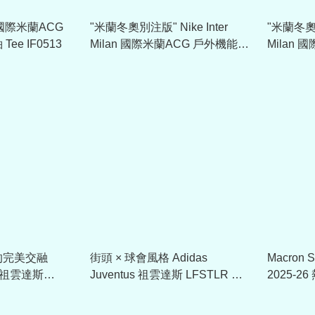
lan 國際米蘭ACG
"米蘭冬奧別注版" Nike Inter
"米蘭冬奧別
e IF0513
Milan 國際米蘭ACG 戶外機能長
Milan 
褲 IB3844
Plus SE
的完美交融
街頭 × 球會風格 Adidas
Macron 
us 祖雲達斯
Juventus 祖雲達斯 LFSTLR 經
2025-
9447
典復刻運動外套 KC7799
#40009