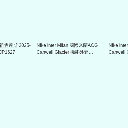
us 祖雲達斯 2025-
Nike Inter Milan 國際米蘭ACG
Nike In
P1627
Canwell Glacier 機能外套
Canwell
IB3846
IM1449