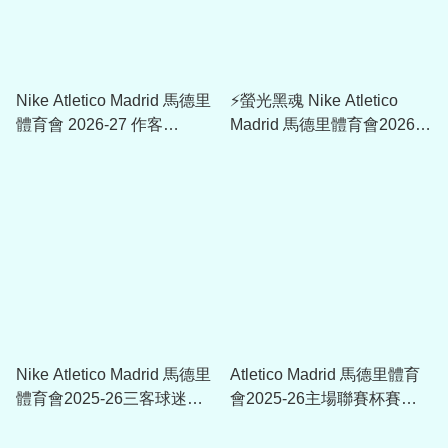
Nike Atletico Madrid 馬德里
⚡螢光黑魂 Nike Atletico
體育會 2026-27 作客
Madrid 馬德里體育會2026-
PreMatch球衣 HJ7136
27作客球迷版球衣 (可加印
字章) II1932
Nike Atletico Madrid 馬德里
Atletico Madrid 馬德里體育
體育會2025-26三客球迷版
會2025-26主場聯賽杯賽印
球衣 (可加印字章) HM3200
字 (內有多選)