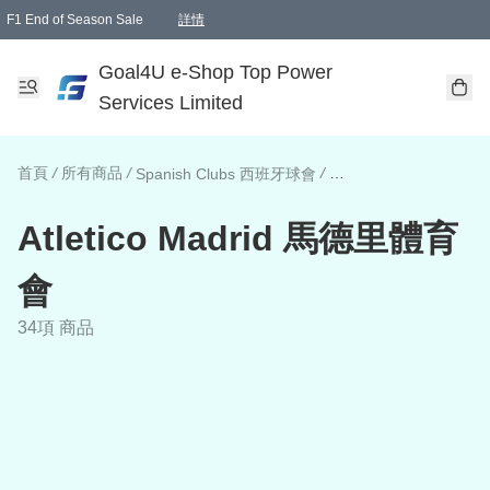
F1 End of Season Sale
詳情
🎉 生日優惠 🎂✨
單一訂單滿HKD1000.00免運費送本港順豐自取點或郵政局
Goal4U e-Shop Top Power
Services Limited
首頁
/
所有商品
/
/
Spanish Clubs 西班牙球會
Atletico Madrid 
Atletico Madrid 馬德里體育
會
34項 商品