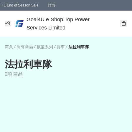
F1 End of Season Sale
詳情
🎉 生日優惠 🎂✨
單一訂單滿HKD1000.00免運費送本港順豐自取點或郵政局
Goal4U e-Shop Top Power
Services Limited
首頁
/
所有商品
/
/
/
孩童系列
賽車
法拉利車隊
法拉利車隊
0項 商品