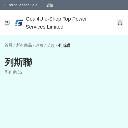
F1 End of Season Sale
詳情
🎉 生日優惠 🎂✨
單一訂單滿HKD1000.00免運費送本港順豐自取點或郵政局
Goal4U e-Shop Top Power
Services Limited
首頁
/
所有商品
/
/
/
球衣
英超
列斯聯
列斯聯
6項 商品