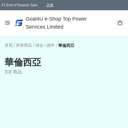
F1 End of Season Sale
詳情
🎉 生日優惠 🎂✨
單一訂單滿HKD1000.00免運費送本港順豐自取點或郵政局
Goal4U e-Shop Top Power
Services Limited
首頁
/
所有商品
/
/
/
球衣
西甲
華倫西亞
華倫西亞
3項 商品