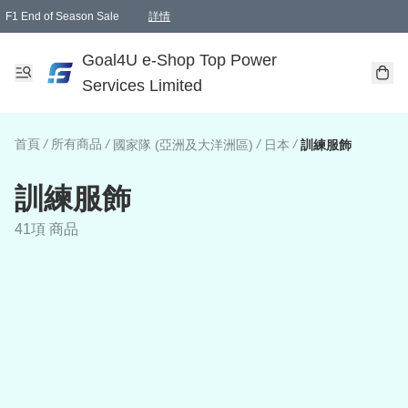
F1 End of Season Sale
詳情
🎉 生日優惠 🎂✨
單一訂單滿HKD1000.00免運費送本港順豐自取點或郵政局
Goal4U e-Shop Top Power
Services Limited
首頁
/
所有商品
/
/
/
國家隊 (亞洲及大洋洲區)
日本
訓練服飾
訓練服飾
41項 商品