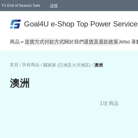
F1 End of Season Sale
詳情
🎉 生日優惠 🎂✨
單一訂單滿HKD1000.00免運費送本港順豐自取點或郵政局
Goal4U e-Shop Top Power Service
商品
送貨方式
付款方式
關於我們
退貨及退款政策
Jetso 
首頁
/
所有商品
/
/
國家隊 (亞洲及大洋洲區)
澳洲
澳洲
1項 商品