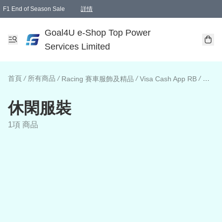
F1 End of Season Sale
詳情
🎉 生日優惠 🎂✨
單一訂單滿HKD1000.00免運費送本港順豐自取點或郵政局
Goal4U e-Shop Top Power
Services Limited
首頁
/
所有商品
/
/
/
Racing 賽車服飾及精品
Visa Cash App RB
休閑
休閑服裝
1項 商品