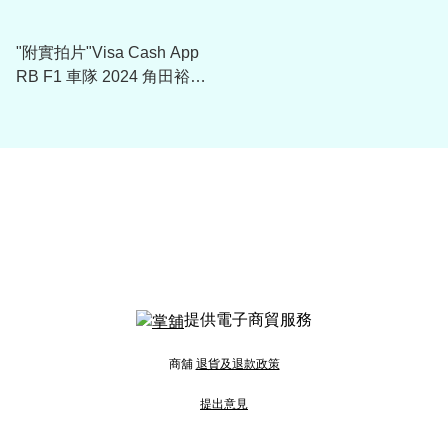
"附實拍片"Visa Cash App
RB F1 車隊 2024 角田裕毅
Tsunoda Driver T-Shirt (黑藍
白3色)
提供電子商貿服務
商舖
退貨及退款政策
提出意見