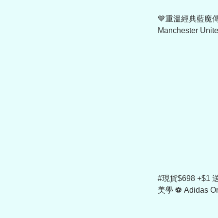
💙重溫經典藍魔傳奇
Manchester Uni
27 女裝短版作客
章) KC4788
#現貨$698 +$
美學 ⚽ Adidas Ori
Manchester Uni
短袖復刻作客球衣 