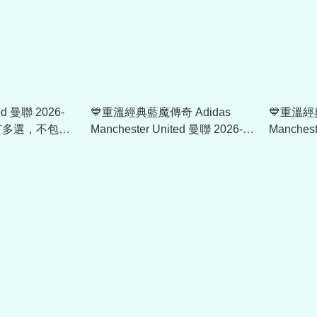
ted 曼聯 2026-
💙重溫經典藍魔傳奇 Adidas
💙重溫經
內有多選，不包括
Manchester United 曼聯 2026-
Manchest
27 作客童裝球衣 (可加印字章)
27 作客
KC4814
字章) KC