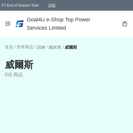
F1 End of Season Sale
詳情
🎉 生日優惠 🎂✨
單一訂單滿HKD1000.00免運費送本港順豐自取點或郵政局
Goal4U e-Shop Top Power
Services Limited
首頁
/
所有商品
/
/
/
訓練
國家隊
威爾斯
威爾斯
0項 商品