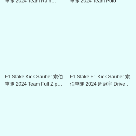
車隊 2024 Team Rain
車隊 2024 Team Polo
Jacket
F1 Stake Kick Sauber 索伯
F1 Stake F1 Kick Sauber 索
車隊 2024 Team Full Zip
伯車隊 2024 周冠宇 Driver
Sweat Jacket
Cap