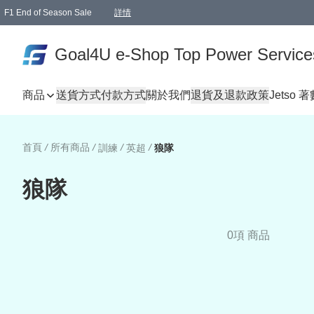
F1 End of Season Sale
詳情
🎉 生日優惠 🎂✨
單一訂單滿HKD1000.00免運費送本港順豐自取點或郵政局
Goal4U e-Shop Top Power Service
商品
送貨方式
付款方式
關於我們
退貨及退款政策
Jetso 
首頁
/
所有商品
/
/
/
訓練
英超
狼隊
狼隊
0項 商品