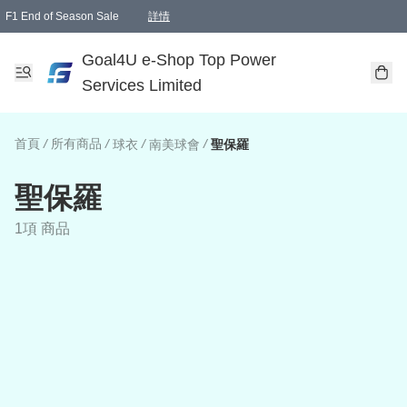
F1 End of Season Sale
詳情
🎉 生日優惠 🎂✨
單一訂單滿HKD1000.00免運費送本港順豐自取點或郵政局
Goal4U e-Shop Top Power
Services Limited
首頁
/
所有商品
/
/
/
球衣
南美球會
聖保羅
聖保羅
1項 商品